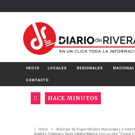
INICIO
LOCALES
REGIONALES
NACIONAL
CONTACTO
HACE MINUTOS
»
Inicio
Noticias de Espectáculos Nacionales e Inter
Andrés Calamaro llega a Bahía Blanca con su gira “Como C