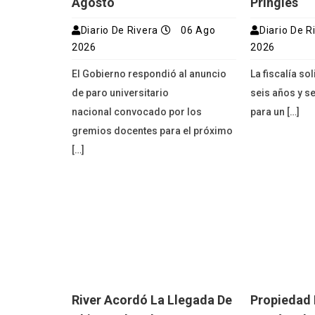
Agosto
Pringles
Diario De Rivera
06 Ago
Diario De R
2026
2026
El Gobierno respondió al anuncio
La fiscalía so
de paro universitario
seis años y s
nacional convocado por los
para un […]
gremios docentes para el próximo
[…]
River Acordó La Llegada De
Propiedad 