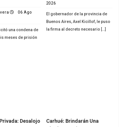
2026
ivera
06 Ago
El gobernador de la provincia de
Buenos Aires, Axel Kicillof, le puso
la firma al decreto necesario […]
licitó una condena de
eis meses de prisión
Privada: Desalojo
Carhué: Brindarán Una