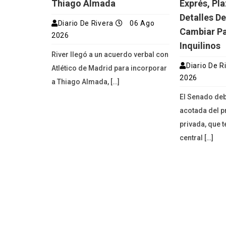
Thiago Almada
Exprés, Pl
Detalles D
Diario De Rivera
06 Ago
Cambiar Pa
2026
Inquilinos
River llegó a un acuerdo verbal con
Diario De R
Atlético de Madrid para incorporar
2026
a Thiago Almada, […]
El Senado deb
acotada del p
privada, que 
central […]