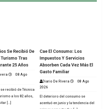
ños Se Recibió De
Cae El Consumo: Los
 Turismo Tras
Impuestos Y Servicios
urante 25 Años
Absorben Cada Vez Más El
Gasto Familiar
ivera
08 Ago
Diario De Rivera
08 Ago
2026
 se recibió de Técnica
urismo a los 82 años,
El deterioro del consumo se
itar […]
acentuó en junio y la tendencia del