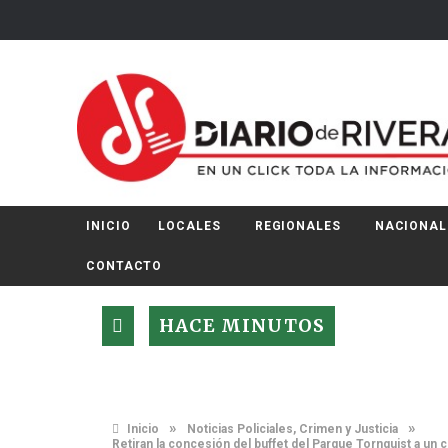
INICIO
LOCALES
REGIONALES
NACIONAL
CONTACTO
HACE MINUTOS
»
»
Inicio
Noticias Policiales, Crimen y Justicia
Retiran la concesión del buffet del Parque Tornquist a un