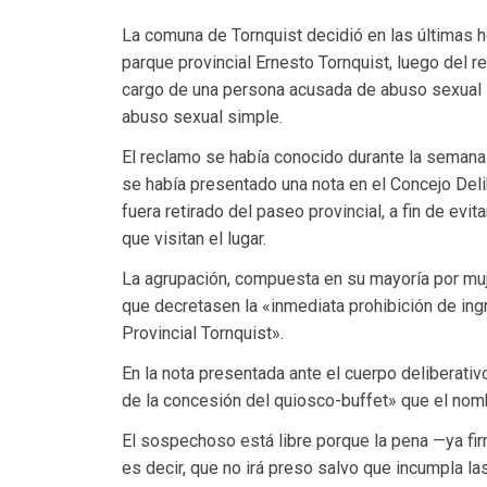
La comuna de Tornquist decidió en las últimas h
parque provincial Ernesto Tornquist, luego del r
cargo de una persona acusada de abuso sexual in
abuso sexual simple.
El reclamo se había conocido durante la semana
se había presentado una nota en el Concejo Del
fuera retirado del paseo provincial, a fin de ev
que visitan el lugar.
La agrupación, compuesta en su mayoría por muj
que decretasen la «inmediata prohibición de in
Provincial Tornquist».
En la nota presentada ante el cuerpo deliberati
de la concesión del quiosco-buffet» que el nomb
El sospechoso está libre porque la pena —ya fi
es decir, que no irá preso salvo que incumpla la