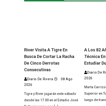
River Visita A Tigre En
A Los 82 A
Busca De Cortar La Racha
Técnica En
De Cinco Derrotas
Estudiar D
Consecutivas
Diario De R
2026
Diario De Rivera
08 Ago
2026
Marta Carrizo
Superior en T
Tigre y River jugarán este sábado
luego de trans
desde las 17.00 en el Estadio José