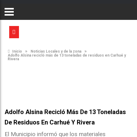
»
»
Inicio
Noticias Locales y de la zona
Adolfo Alsina recicló más de 13 toneladas de residuos en Carhué y
Rivera
Adolfo Alsina Recicló Más De 13 Toneladas
De Residuos En Carhué Y Rivera
El Municipio informó que los materiales