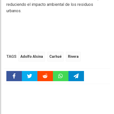
reduciendo el impacto ambiental de los residuos
urbanos.
TAGS
Adolfo Alsina
Carhué
Rivera
Faceboo
Twitter
Reddit
WhatsAp
Telegra
k
pt
m