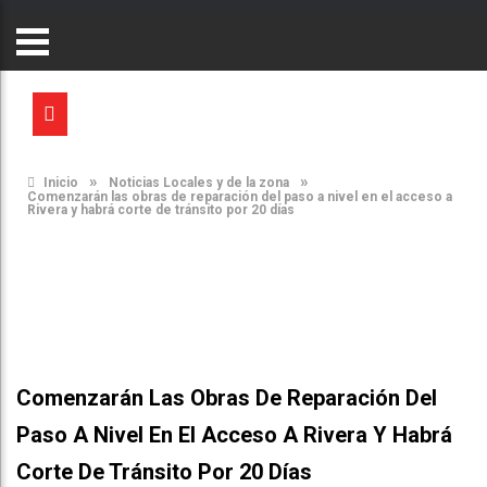
»
»
Inicio
Noticias Locales y de la zona
Comenzarán las obras de reparación del paso a nivel en el acceso a
Rivera y habrá corte de tránsito por 20 días
Comenzarán Las Obras De Reparación Del
Paso A Nivel En El Acceso A Rivera Y Habrá
Corte De Tránsito Por 20 Días