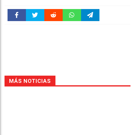
Faceboo
Twitter
Reddit
WhatsAp
Telegra
k
pt
m
MÁS NOTICIAS