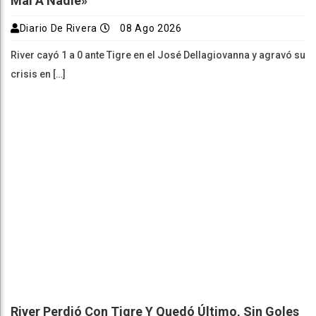
Mal A Nadie»
Diario De Rivera
08 Ago 2026
River cayó 1 a 0 ante Tigre en el José Dellagiovanna y agravó su
crisis en […]
River Perdió Con Tigre Y Quedó Último, Sin Goles