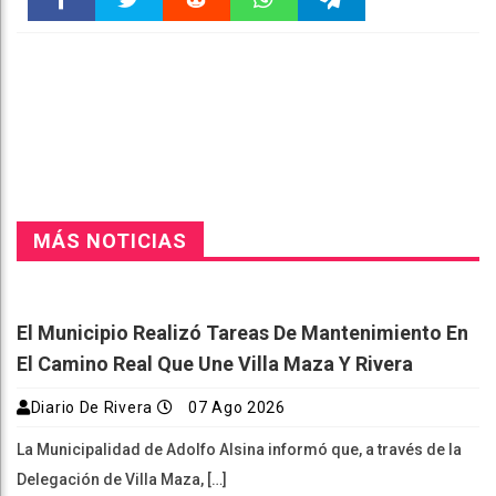
Faceboo
Twitter
Reddit
WhatsAp
Telegra
k
pt
m
MÁS NOTICIAS
El Municipio Realizó Tareas De Mantenimiento En
El Camino Real Que Une Villa Maza Y Rivera
Diario De Rivera
07 Ago 2026
La Municipalidad de Adolfo Alsina informó que, a través de la
Delegación de Villa Maza, […]