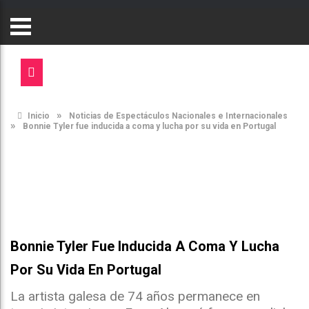
»
Inicio
Noticias de Espectáculos Nacionales e Internacionales
»
Bonnie Tyler fue inducida a coma y lucha por su vida en Portugal
Bonnie Tyler Fue Inducida A Coma Y Lucha
Por Su Vida En Portugal
La artista galesa de 74 años permanece en