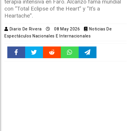
terapia intensiva en Faro. Alcanzó fama mundial
con “Total Eclipse of the Heart” y “It’s a
Heartache”.
Diario De Rivera
08 May 2026
Noticias De
Espectáculos Nacionales E Internacionales
Faceboo
Twitter
Reddit
WhatsAp
Telegra
k
pt
m