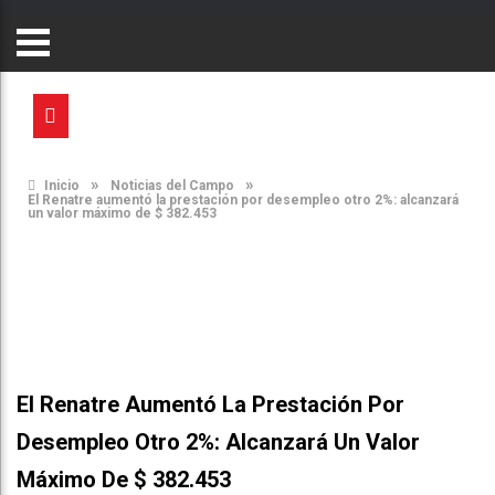
»
»
Inicio
Noticias del Campo
El Renatre aumentó la prestación por desempleo otro 2%: alcanzará
un valor máximo de $ 382.453
El Renatre Aumentó La Prestación Por
Desempleo Otro 2%: Alcanzará Un Valor
Máximo De $ 382.453