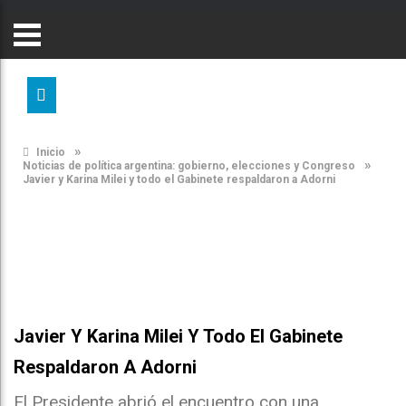
»
Inicio
»
Noticias de política argentina: gobierno, elecciones y Congreso
Javier y Karina Milei y todo el Gabinete respaldaron a Adorni
Javier Y Karina Milei Y Todo El Gabinete
Respaldaron A Adorni
El Presidente abrió el encuentro con una