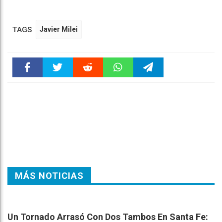
TAGS
Javier Milei
Faceboo
Twitter
Reddit
WhatsAp
Telegra
k
pt
m
MÁS NOTICIAS
Un Tornado Arrasó Con Dos Tambos En Santa Fe: