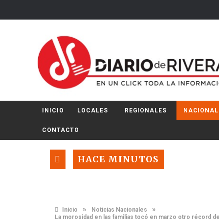
INICIO
LOCALES
REGIONALES
NACIONAL
CONTACTO
HACE MINUTOS
»
»
Inicio
Noticias Nacionales
La morosidad en las familias tocó en marzo otro récord 