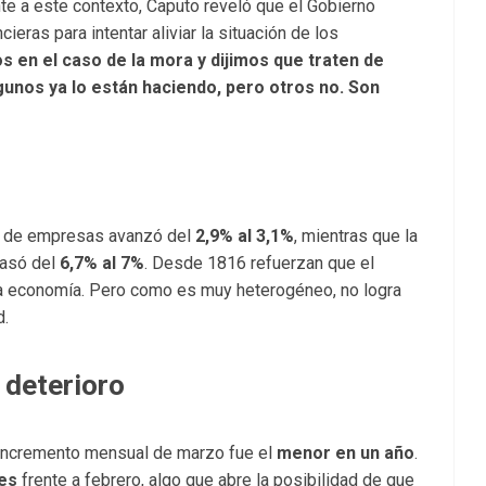
nte a este contexto, Caputo reveló que el Gobierno
eras para intentar aliviar la situación de los
 en el caso de la mora y dijimos que traten de
gunos ya lo están haciendo, pero otros no. Son
tos de empresas avanzó del
2,9% al 3,1%
, mientras que la
 pasó del
6,7% al 7%
. Desde 1816 refuerzan que el
 la economía. Pero como es muy heterogéneo, no logra
d.
 deterioro
 incremento mensual de marzo fue el
menor en un año
.
les
frente a febrero, algo que abre la posibilidad de que