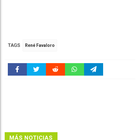
TAGS
René Favaloro
Faceboo
Twitter
Reddit
WhatsAp
Telegra
k
pt
m
MÁS NOTICIAS