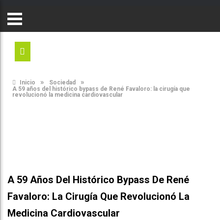
»
»
Inicio
Sociedad
A 59 años del histórico bypass de René Favaloro: la cirugía que
revolucionó la medicina cardiovascular
A 59 Años Del Histórico Bypass De René
Favaloro: La Cirugía Que Revolucionó La
Medicina Cardiovascular