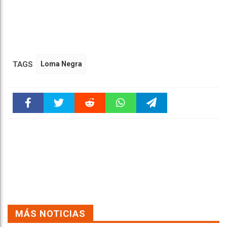
TAGS
Loma Negra
Faceboo
Twitter
Reddit
WhatsAp
Telegra
k
pt
m
MÁS NOTICIAS