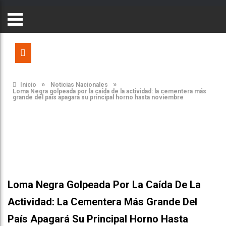
»
»
Inicio
Noticias Nacionales
Loma Negra golpeada por la caída de la actividad: la cementera más
grande del país apagará su principal horno hasta noviembre
Loma Negra Golpeada Por La Caída De La
Actividad: La Cementera Más Grande Del
País Apagará Su Principal Horno Hasta