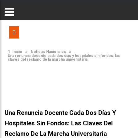
»
»
Inicio
Noticias Nacionales
Una renuncia docente cada dos días y hospitales sin fondos: las
claves del reclamo de la marcha universitaria
Una Renuncia Docente Cada Dos Días Y
Hospitales Sin Fondos: Las Claves Del
Reclamo De La Marcha Universitaria