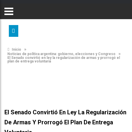
»
Inicio
»
Noticias de política argentina: gobierno, elecciones y Congreso
El Senado convirtió en ley la regularización de armas y prorrogó el
plan de entrega voluntaria
El Senado Convirtió En Ley La Regularización
De Armas Y Prorrogó El Plan De Entrega