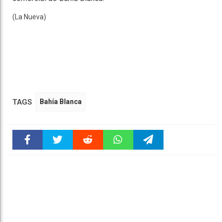
(La Nueva)
TAGS
Bahía Blanca
Faceboo
Twitter
Reddit
WhatsAp
Telegra
k
pt
m