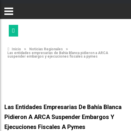
»
»
Inicio
Noticias Regionales
Las entidades empresarias de Bahía Blanca pidieron a ARCA
suspender embargos y ejecuciones fiscales a pymes
Las Entidades Empresarias De Bahía Blanca
Pidieron A ARCA Suspender Embargos Y
Ejecuciones Fiscales A Pymes