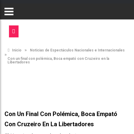
»
Inicio
Noticias de Espectáculos Nacionales e Internacionales
»
Con un final con polémica, Boca empató con Cruzeiro en la
Libertadores
Con Un Final Con Polémica, Boca Empató
Con Cruzeiro En La Libertadores