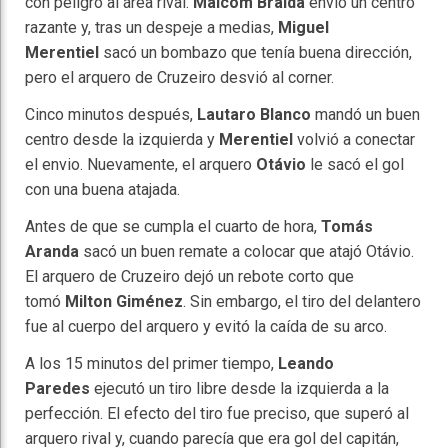
con peligro al área rival.
Malcom Braida
envió un centro
razante y, tras un despeje a medias,
Miguel
Merentiel
sacó un bombazo que tenía buena dirección,
pero el arquero de Cruzeiro desvió al corner.
Cinco minutos después,
Lautaro Blanco
mandó un buen
centro desde la izquierda y
Merentiel
volvió a conectar
el envio. Nuevamente, el arquero
Otávio
le sacó el gol
con una buena atajada.
Antes de que se cumpla el cuarto de hora,
Tomás
Aranda
sacó un buen remate a colocar que atajó Otávio.
El arquero de Cruzeiro dejó un rebote corto que
tomó
Milton Giménez
. Sin embargo, el tiro del delantero
fue al cuerpo del arquero y evitó la caída de su arco.
A los 15 minutos del primer tiempo,
Leando
Paredes
ejecutó un tiro libre desde la izquierda a la
perfección. El efecto del tiro fue preciso, que superó al
arquero rival y, cuando parecía que era gol del capitán,