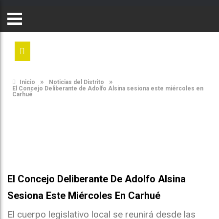
»
»
Inicio
Noticias del Distrito
El Concejo Deliberante de Adolfo Alsina sesiona este miércoles en
Carhué
El Concejo Deliberante De Adolfo Alsina
Sesiona Este Miércoles En Carhué
El cuerpo legislativo local se reunirá desde las