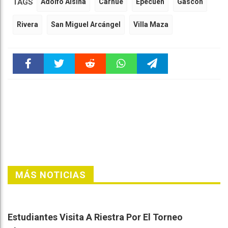
TAGS
Adolfo Alsina
Carhué
Epecuén
Gascón
Rivera
San Miguel Arcángel
Villa Maza
Faceboo
Twitter
Reddit
WhatsAp
Telegra
k
pt
m
MÁS NOTICIAS
Estudiantes Visita A Riestra Por El Torneo