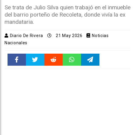
Se trata de Julio Silva quien trabajó en el inmueble
del barrio porteño de Recoleta, donde vivía la ex
mandataria.
Diario De Rivera
21 May 2026
Noticias
Nacionales
Faceboo
Twitter
Reddit
WhatsAp
Telegra
k
pt
m