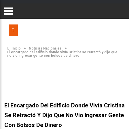
»
»
Inicio
Noticias Nacionales
El encargado del edificio donde vivía Cristina se retractó y dijo que
no vio ingresar gente con bolsos de dinero
El Encargado Del Edificio Donde Vivía Cristina
Se Retractó Y Dijo Que No Vio Ingresar Gente
Con Bolsos De Dinero