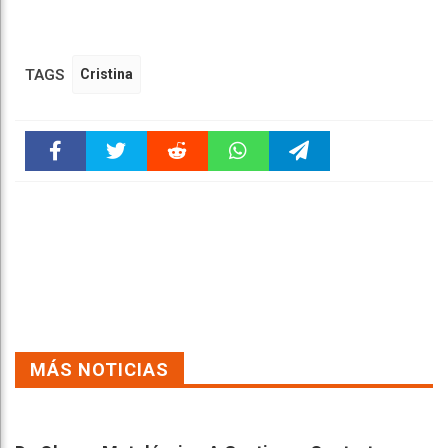
TAGS
Cristina
Faceboo
Twitter
Reddit
WhatsAp
Telegra
k
pt
m
MÁS NOTICIAS