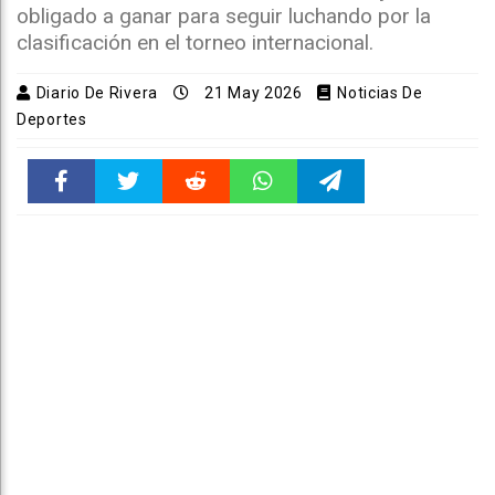
obligado a ganar para seguir luchando por la
clasificación en el torneo internacional.
Diario De Rivera
21 May 2026
Noticias De
Deportes
Faceboo
Twitter
Reddit
WhatsAp
Telegra
k
pt
m