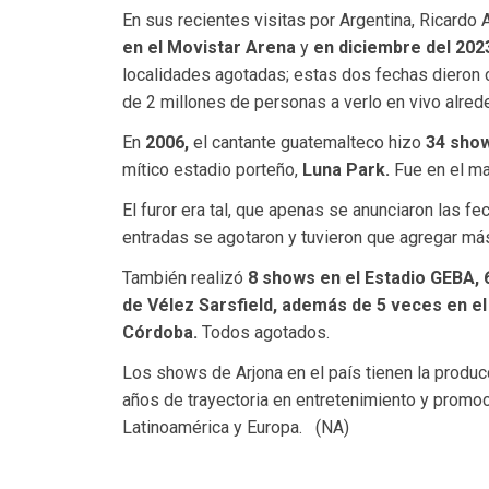
En sus recientes visitas por Argentina, Ricardo
en el Movistar Arena
y
en diciembre del 2023
localidades agotadas; estas dos fechas dieron c
de 2 millones de personas a verlo en vivo alred
En
2006,
el cantante guatemalteco hizo
34 sho
mítico estadio porteño,
Luna Park.
Fue en el mar
El furor era tal, que apenas se anunciaron las 
entradas se agotaron y tuvieron que agregar más
También realizó
8 shows en el Estadio GEBA, 
de Vélez Sarsfield, además de 5 veces en e
Córdoba.
Todos agotados.
Los shows de Arjona en el país tienen la produ
años de trayectoria en entretenimiento y promoci
Latinoamérica y Europa. (NA)