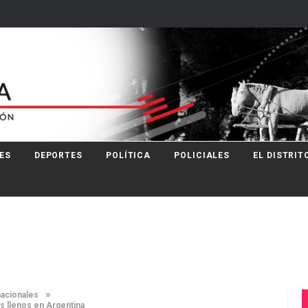
ES
DEPORTES
POLÍTICA
POLICIALES
EL DISTRIT
»
nacionales
s llenos en Argentina