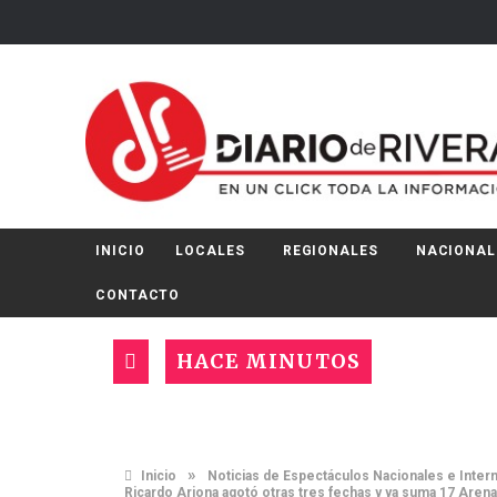
INICIO
LOCALES
REGIONALES
NACIONAL
CONTACTO
HACE MINUTOS
»
Inicio
Noticias de Espectáculos Nacionales e Inter
Ricardo Arjona agotó otras tres fechas y ya suma 17 Arena