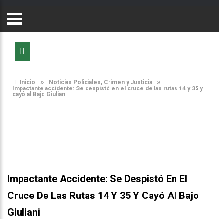
»
»
Inicio
Noticias Policiales, Crimen y Justicia
Impactante accidente: Se despistó en el cruce de las rutas 14 y 35 y
cayó al Bajo Giuliani
Impactante Accidente: Se Despistó En El
Cruce De Las Rutas 14 Y 35 Y Cayó Al Bajo
Giuliani