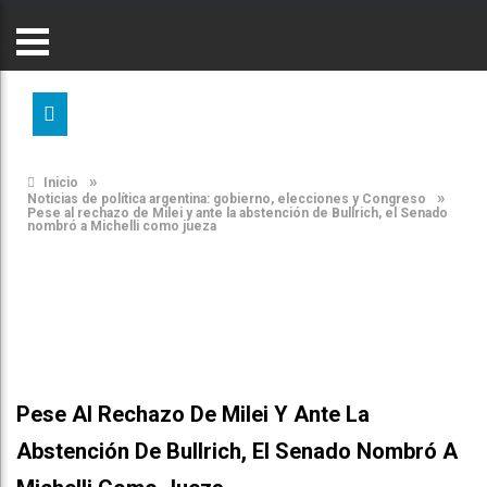
»
Inicio
»
Noticias de política argentina: gobierno, elecciones y Congreso
Pese al rechazo de Milei y ante la abstención de Bullrich, el Senado
nombró a Michelli como jueza
Pese Al Rechazo De Milei Y Ante La
Abstención De Bullrich, El Senado Nombró A