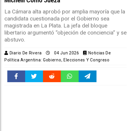
Michelli Como Jueza
La Cámara alta aprobó por amplia mayoría que la
candidata cuestionada por el Gobierno sea
magistrada en La Plata. La jefa del bloque
libertario argumentó “objeción de conciencia” y se
abstuvo.
Diario De Rivera
04 Jun 2026
Noticias De
Política Argentina: Gobierno, Elecciones Y Congreso
Faceboo
Twitter
Reddit
WhatsAp
Telegra
k
pt
m