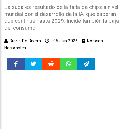
La suba es resultado de la falta de chips a nivel
mundial por el desarrollo de la IA, que esperan
que continúe hasta 2029. Incide también la baja
del consumo.
Diario De Rivera
05 Jun 2026
Noticias
Nacionales
Faceboo
Twitter
Reddit
WhatsAp
Telegra
k
pt
m