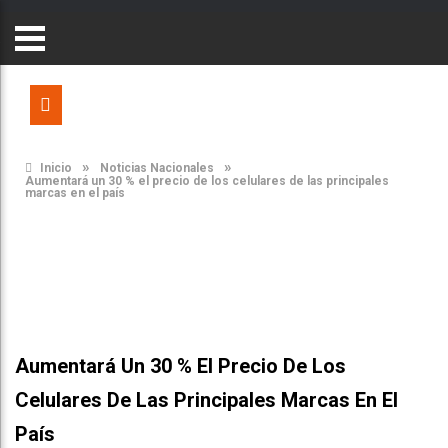
»
»
Inicio
Noticias Nacionales
Aumentará un 30 % el precio de los celulares de las principales
marcas en el país
Aumentará Un 30 % El Precio De Los
Celulares De Las Principales Marcas En El
País