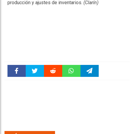
producción y ajustes de inventarios.
(Clarín)
Faceboo
Twitter
Reddit
WhatsAp
Telegra
k
pt
m