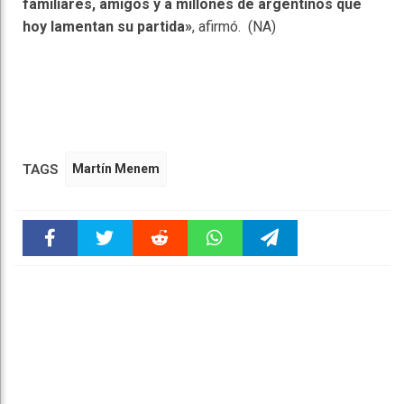
familiares, amigos y a millones de argentinos que
hoy lamentan su partida»
, afirmó. (NA)
TAGS
Martín Menem
Faceboo
Twitter
Reddit
WhatsAp
Telegra
k
pt
m