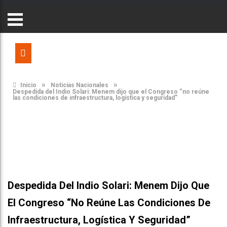
»
»
Inicio
Noticias Nacionales
Despedida del Indio Solari: Menem dijo que el Congreso “no reúne
las condiciones de infraestructura, logística y seguridad”
Despedida Del Indio Solari: Menem Dijo Que
El Congreso “no Reúne Las Condiciones De
Infraestructura, Logística Y Seguridad”