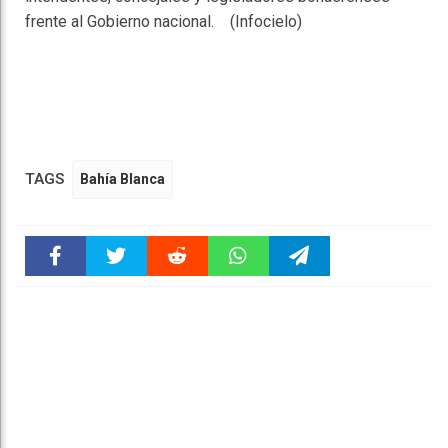
frente al Gobierno nacional. (Infocielo)
TAGS
Bahía Blanca
Faceboo
Twitter
Reddit
WhatsAp
Telegra
k
pt
m