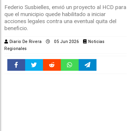
Federio Susbielles, envió un proyecto al HCD para
que el municipio quede habilitado a iniciar
acciones legales contra una eventual quita del
beneficio.
Diario De Rivera
05 Jun 2026
Noticias
Regionales
Faceboo
Twitter
Reddit
WhatsAp
Telegra
k
pt
m