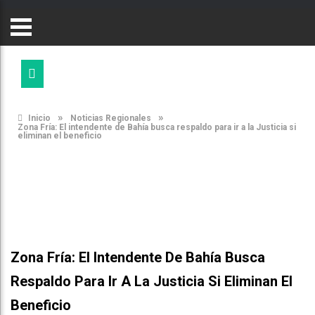
»
»
Inicio
Noticias Regionales
Zona Fría: El intendente de Bahía busca respaldo para ir a la Justicia si
eliminan el beneficio
Zona Fría: El Intendente De Bahía Busca
Respaldo Para Ir A La Justicia Si Eliminan El
Beneficio