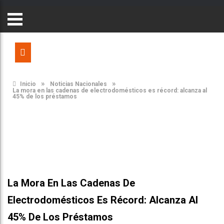
»
»
Inicio
Noticias Nacionales
La mora en las cadenas de electrodomésticos es récord: alcanza al
45% de los préstamos
La Mora En Las Cadenas De
Electrodomésticos Es Récord: Alcanza Al
45% De Los Préstamos