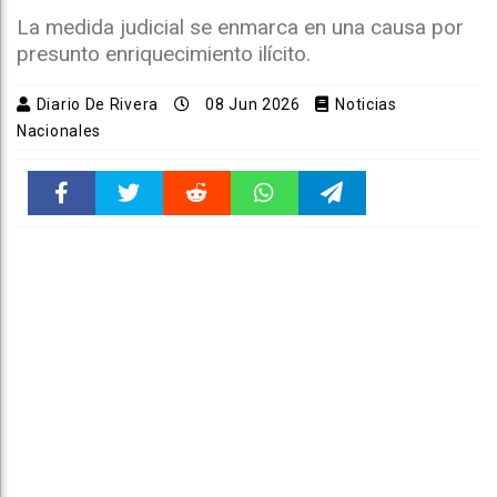
La medida judicial se enmarca en una causa por
presunto enriquecimiento ilícito.
Diario De Rivera
08 Jun 2026
Noticias
Nacionales
Faceboo
Twitter
Reddit
WhatsAp
Telegra
k
pt
m