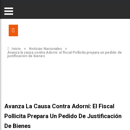
»
»
Inicio
Noticias Nacionales
Avanza la causa contra Adorni: el fiscal Pollicita prepara un pedido de
justificación de bienes
Avanza La Causa Contra Adorni: El Fiscal
Pollicita Prepara Un Pedido De Justificación
De Bienes