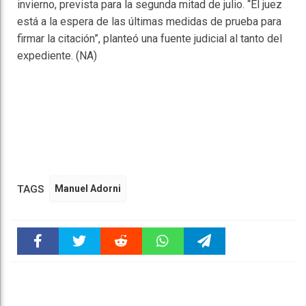
invierno, prevista para la segunda mitad de julio. “El juez
está a la espera de las últimas medidas de prueba para
fir­mar la cita­ción”, planteó una fuente judicial al tanto del
expediente. (NA)
TAGS
Manuel Adorni
Faceboo
Twitter
Reddit
WhatsAp
Telegra
k
pt
m