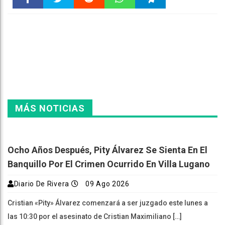
Faceboo
Twitter
Reddit
WhatsAp
Telegra
k
pt
m
MÁS NOTICIAS
Ocho Años Después, Pity Álvarez Se Sienta En El
Banquillo Por El Crimen Ocurrido En Villa Lugano
Diario De Rivera
09 Ago 2026
Cristian «Pity» Álvarez comenzará a ser juzgado este lunes a
las 10:30 por el asesinato de Cristian Maximiliano […]