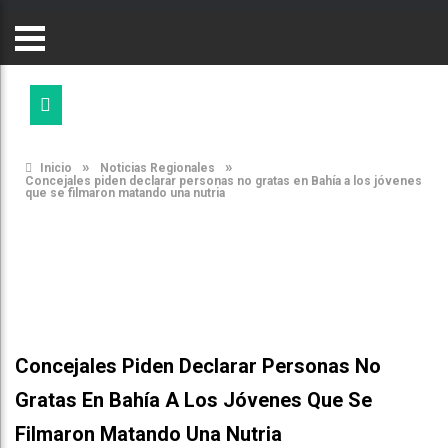
»
»
Inicio
Noticias Regionales
Concejales piden declarar personas no gratas en Bahía a los jóvenes
que se filmaron matando una nutria
Concejales Piden Declarar Personas No
Gratas En Bahía A Los Jóvenes Que Se
Filmaron Matando Una Nutria