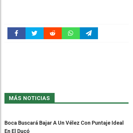
Faceboo
Twitter
Reddit
WhatsAp
Telegra
k
pt
m
MÁS NOTICIAS
Boca Buscará Bajar A Un Vélez Con Puntaje Ideal
En El Ducó