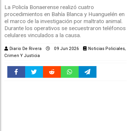
La Policía Bonaerense realizó cuatro
procedimientos en Bahía Blanca y Huanguelén en
el marco de la investigación por maltrato animal.
Durante los operativos se secuestraron teléfonos
celulares vinculados a la causa.
Diario De Rivera
09 Jun 2026
Noticias Policiales,
Crimen Y Justicia
Faceboo
Twitter
Reddit
WhatsAp
Telegra
k
pt
m