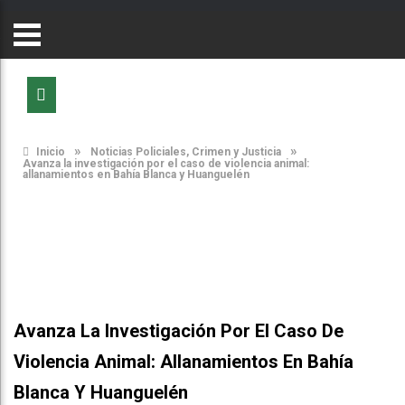
»
»
Inicio
Noticias Policiales, Crimen y Justicia
Avanza la investigación por el caso de violencia animal:
allanamientos en Bahía Blanca y Huanguelén
Avanza La Investigación Por El Caso De
Violencia Animal: Allanamientos En Bahía
Blanca Y Huanguelén