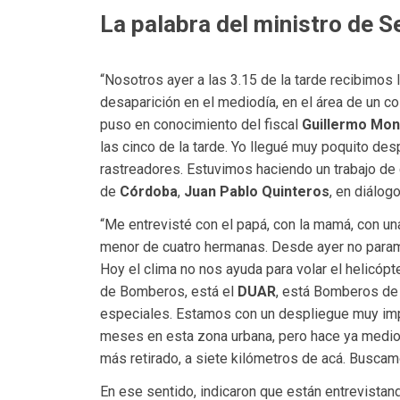
La palabra del ministro de S
“Nosotros ayer a las 3.15 de la tarde recibimos
desaparición en el mediodía, en el área de un 
puso en conocimiento del fiscal
Guillermo Mon
las cinco de la tarde. Yo llegué muy poquito de
rastreadores. Estuvimos haciendo un trabajo de 
de
Córdoba
,
Juan Pablo Quinteros
, en diálog
“Me entrevisté con el papá, con la mamá, con u
menor de cuatro hermanas. Desde ayer no param
Hoy el clima no nos ayuda para volar el helicóp
de Bomberos, está el
DUAR
, está Bomberos de 
especiales. Estamos con un despliegue muy impo
meses en esta zona urbana, pero hace ya medio 
más retirado, a siete kilómetros de acá. Buscamo
En ese sentido, indicaron que están entrevistan