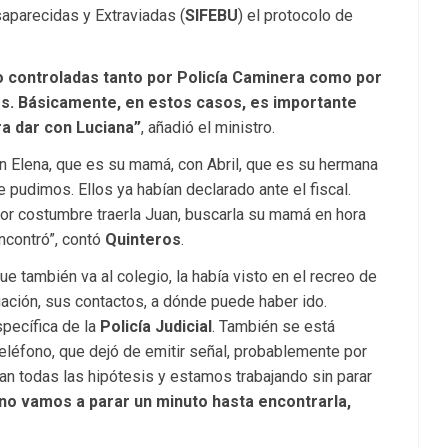
parecidas y Extraviadas (
SIFEBU
) el protocolo de
do controladas tanto por Policía Caminera como por
os. Básicamente, en estos casos, es importante
ra dar con Luciana”
, añadió el ministro.
on Elena, que es su mamá, con Abril, que es su hermana
 pudimos. Ellos ya habían declarado ante el fiscal.
or costumbre traerla Juan, buscarla su mamá en hora
encontró”, contó
Quinteros
.
e también va al colegio, la había visto en el recreo de
ación, sus contactos, a dónde puede haber ido.
pecífica de la
Policía Judicial
. También se está
eléfono, que dejó de emitir señal, probablemente por
ajan todas las hipótesis y estamos trabajando sin parar
no vamos a parar un minuto hasta encontrarla,