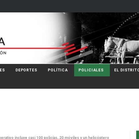
ES
DEPORTES
POLÍTICA
POLICIALES
EL DISTRIT
rativo incluye casi 100 policías, 20 móviles y un helicóptero