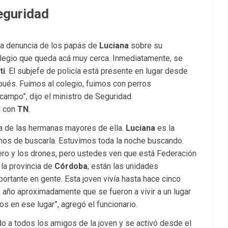
eguridad
 la denuncia de los papás de
Luciana
sobre su
colegio que queda acá muy cerca. Inmediatamente, se
ti
. El subjefe de policía está presente en lugar desde
spués. Fuimos al colegio, fuimos con perros
campo”, dijo el ministro de Seguridad
o con
TN
.
na de las hermanas mayores de ella.
Luciana
es la
os de buscarla. Estuvimos toda la noche buscando.
tero y los drones, pero ustedes ven que está Federación
la provincia de
Córdoba
, están las unidades
rtante en gente. Esta joven vivía hasta hace cinco
año aproximadamente que se fueron a vivir a un lugar
s en ese lugar”, agregó el funcionario.
do a todos los amigos de la joven y se activó desde el