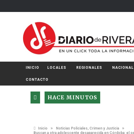
INICIO
LOCALES
REGIONALES
NACIONAL
CONTACTO
HACE MINUTOS
»
»
Inicio
Noticias Policiales, Crimen y Justicia
Buscan a otra adolescente desaparecida en Córdoba: el ope