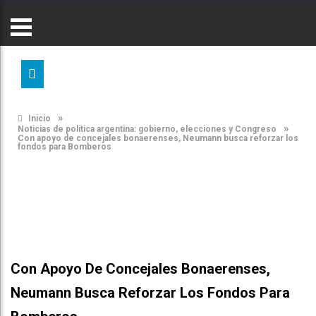
»
Inicio
»
Noticias de política argentina: gobierno, elecciones y Congreso
Con apoyo de concejales bonaerenses, Neumann busca reforzar los
fondos para Bomberos
Con Apoyo De Concejales Bonaerenses,
Neumann Busca Reforzar Los Fondos Para