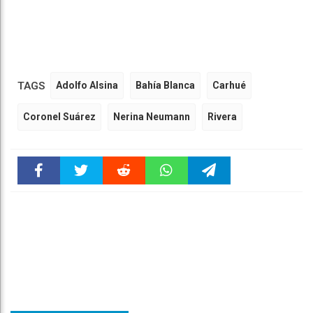
TAGS
Adolfo Alsina
Bahía Blanca
Carhué
Coronel Suárez
Nerina Neumann
Rivera
Faceboo
Twitter
Reddit
WhatsAp
Telegra
k
pt
m