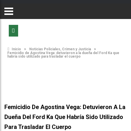
»
»
Inicio
Noticias Policiales, Crimen y Justicia
Femicidio de Agostina Vega: detuvieron a la dueña del Ford Ka que
habría sido utilizado para trasladar el cuerpo
Femicidio De Agostina Vega: Detuvieron A La
Dueña Del Ford Ka Que Habría Sido Utilizado
Para Trasladar El Cuerpo