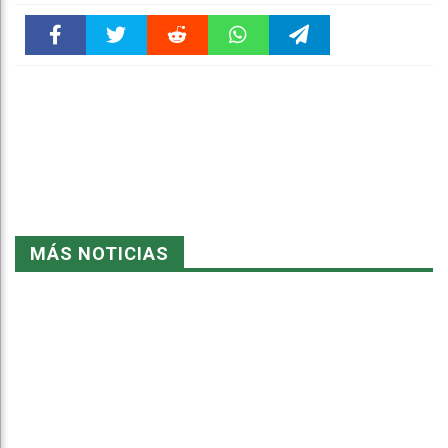
Faceboo
Twitter
Reddit
WhatsAp
Telegra
k
pt
m
MÁS NOTICIAS