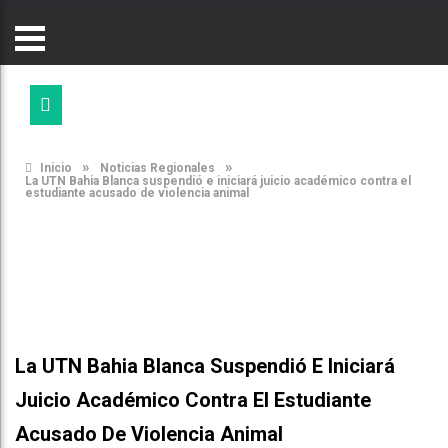
»
»
Inicio
Noticias Regionales
La UTN Bahia Blanca suspendió e iniciará juicio académico contra el
estudiante acusado de violencia animal
La UTN Bahia Blanca Suspendió E Iniciará
Juicio Académico Contra El Estudiante
Acusado De Violencia Animal