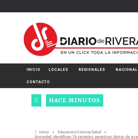
INICIO
LOCALES
REGIONALES
NACIONAL
CONTACTO
HACE MINUTOS
»
»
Inicio
Educación/Ciencia/Salud
Ansiedad: identifican 74 variantes genéticas detrás de es