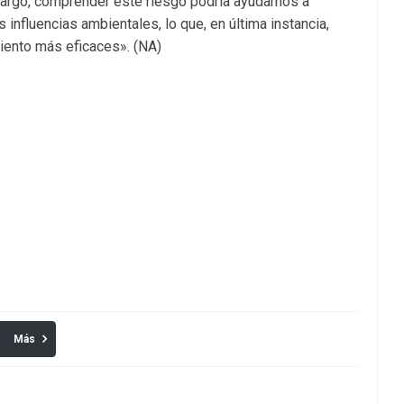
bargo, comprender este riesgo podría ayudarnos a
 influencias ambientales, lo que, en última instancia,
miento más eficaces». (NA)
Más