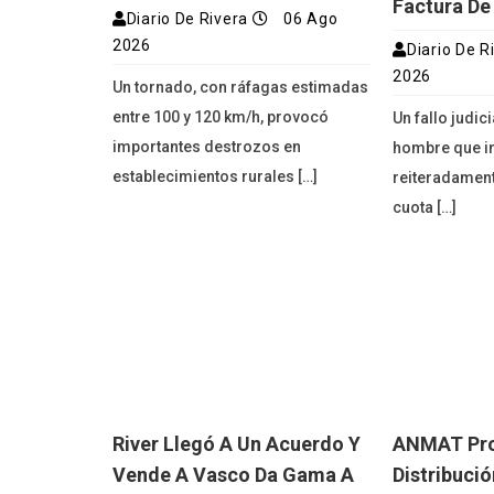
Factura De
Diario De Rivera
06 Ago
2026
Diario De R
2026
Un tornado, con ráfagas estimadas
entre 100 y 120 km/h, provocó
Un fallo judic
importantes destrozos en
hombre que i
establecimientos rurales […]
reiteradament
cuota […]
River Llegó A Un Acuerdo Y
ANMAT Proh
Vende A Vasco Da Gama A
Distribuci