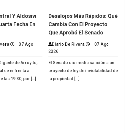
tral Y Aldosivi
Desalojos Más Rápidos: Qué
uarta Fecha En
Cambia Con El Proyecto
Que Aprobó El Senado
ivera
07 Ago
Diario De Rivera
07 Ago
2026
Gigante de Arroyito,
El Senado dio media sanción a un
al se enfrenta a
proyecto de ley de inviolabilidad de
e las 19.30, por […]
la propiedad […]