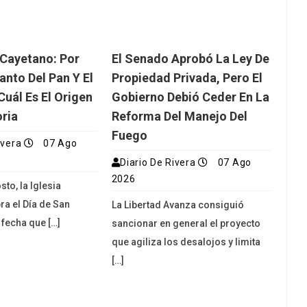
 Cayetano: Por
El Senado Aprobó La Ley De
anto Del Pan Y El
Propiedad Privada, Pero El
Cuál Es El Origen
Gobierno Debió Ceder En La
oria
Reforma Del Manejo Del
Fuego
ivera
07 Ago
Diario De Rivera
07 Ago
2026
to, la Iglesia
ra el Día de San
La Libertad Avanza consiguió
 fecha que […]
sancionar en general el proyecto
que agiliza los desalojos y limita
[…]