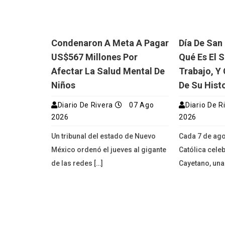
Condenaron A Meta A Pagar
Día De San
US$567 Millones Por
Qué Es El S
Afectar La Salud Mental De
Trabajo, Y 
Niños
De Su Hist
Diario De Rivera
07 Ago
Diario De R
2026
2026
Un tribunal del estado de Nuevo
Cada 7 de agos
México ordenó el jueves al gigante
Católica celeb
de las redes […]
Cayetano, una