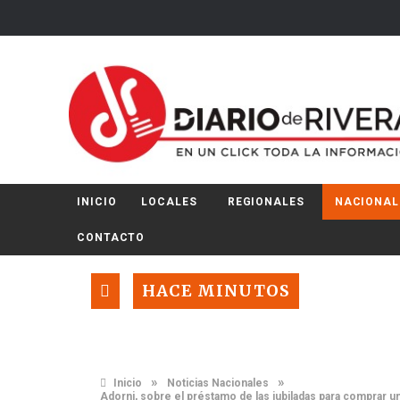
INICIO
LOCALES
REGIONALES
NACIONAL
CONTACTO
HACE MINUTOS
»
»
Inicio
Noticias Nacionales
Adorni, sobre el préstamo de las jubiladas para comprar 