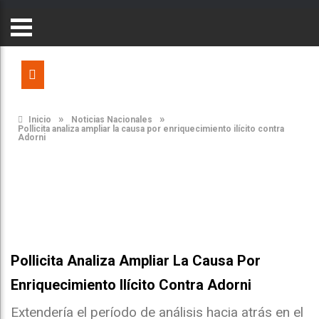
»
»
Inicio
Noticias Nacionales
Pollicita analiza ampliar la causa por enriquecimiento ilícito contra
Adorni
Pollicita Analiza Ampliar La Causa Por
Enriquecimiento Ilícito Contra Adorni
Extendería el período de análisis hacia atrás en el