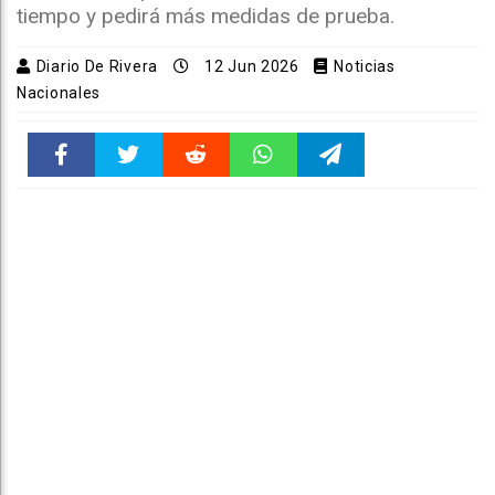
tiempo y pedirá más medidas de prueba.
Diario De Rivera
12 Jun 2026
Noticias
Nacionales
Faceboo
Twitter
Reddit
WhatsAp
Telegra
k
pt
m