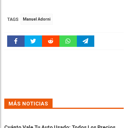
TAGS
Manuel Adorni
Faceboo
Twitter
Reddit
WhatsAp
Telegra
k
pt
m
MÁS NOTICIAS
Cuánto Vale Tu Auto Usado: Todos Los Precios