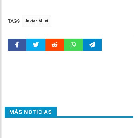
TAGS
Javier Milei
Faceboo
Twitter
Reddit
WhatsAp
Telegra
k
pt
m
MÁS NOTICIAS