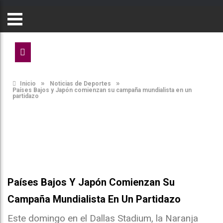
»
»
Inicio
Noticias de Deportes
Países Bajos y Japón comienzan su campaña mundialista en un
partidazo
Países Bajos Y Japón Comienzan Su
Campaña Mundialista En Un Partidazo
Este domingo en el Dallas Stadium, la Naranja