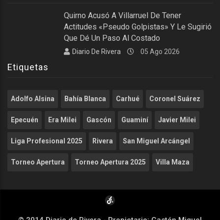
Quirno Acusó A Villarruel De Tener
Actitudes «pseudo Golpistas» Y Le Sugirió
Que Dé Un Paso Al Costado
Diario De Rivera
05 Ago 2026
Etiquetas
Adolfo Alsina
Bahía Blanca
Carhué
Coronel Suárez
Epecuén
Era Milei
Gascón
Guaminí
Javier Milei
Liga Profesional 2025
Rivera
San Miguel Arcángel
Torneo Apertura
Torneo Apertura 2025
Villa Maza