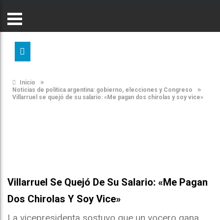
»
Inicio
»
Noticias de política argentina: gobierno, elecciones y Congreso
Villarruel se quejó de su salario: «Me pagan dos chirolas y soy vice»
Villarruel Se Quejó De Su Salario: «Me Pagan
Dos Chirolas Y Soy Vice»
La vicepresidenta sostuvo que un vocero gana