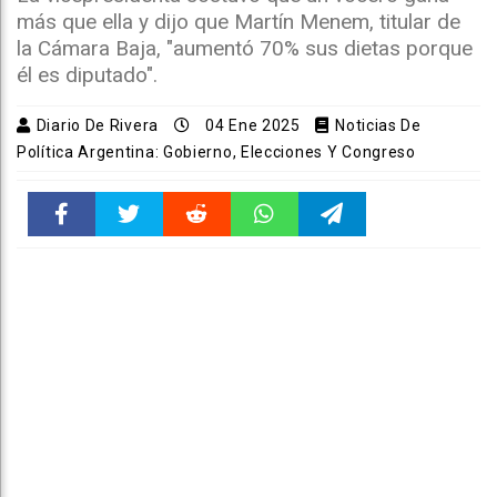
más que ella y dijo que Martín Menem, titular de
la Cámara Baja, "aumentó 70% sus dietas porque
él es diputado".
Diario De Rivera
04 Ene 2025
Noticias De
Política Argentina: Gobierno, Elecciones Y Congreso
Faceboo
Twitter
Reddit
WhatsAp
Telegra
k
pt
m