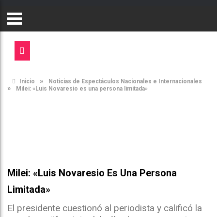
»
Inicio
Noticias de Espectáculos Nacionales e Internacionales
»
Milei: «Luis Novaresio es una persona limitada»
Milei: «Luis Novaresio Es Una Persona
Limitada»
El presidente cuestionó al periodista y calificó la