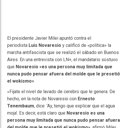
El presidente Javier Milei apuntó contra el
periodista
Luis Novaresio
y calificó de «política» la
marcha antifascista que se realizó el sábado en Buenos
Aires. En una entrevista con LN+, el mandatario sostuvo
que
Novaresio «es una persona muy limitada que
nunca pudo pensar afuera del molde que le presetió
el wokismo»
.
«Fijate el nivel de lavado de cerebro que le genera. De
hecho, en la nota de Novaresio con
Ernesto
Tenembaum
, dice: ‘Ay, tengo que explicar que el agua
moja’. Es decir, está claro que
Novaresio es una
persona muy limitada que nunca pudo pensar afuera
del molde que le presetió el wokismo»
, afirmó Milei.