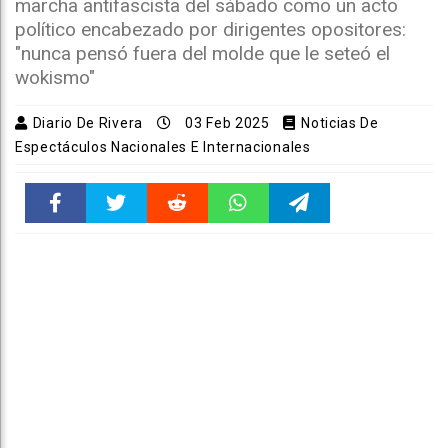
marcha antifascista del sábado como un acto
político encabezado por dirigentes opositores:
"nunca pensó fuera del molde que le seteó el
wokismo"
Diario De Rivera
03 Feb 2025
Noticias De
Espectáculos Nacionales E Internacionales
Faceboo
Twitter
Reddit
WhatsAp
Telegra
k
pt
m