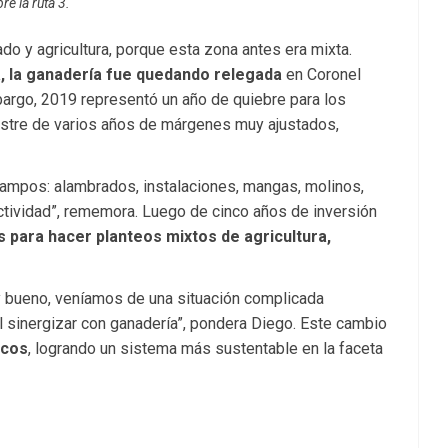
re la ruta 3.
do y agricultura, porque esta zona antes era mixta.
a, la ganadería fue quedando relegada
en Coronel
mbargo, 2019 representó un año de quiebre para los
astre de varios años de márgenes muy ajustados,
campos: alambrados, instalaciones, mangas, molinos,
ctividad”, rememora. Luego de cinco años de inversión
 para hacer planteos mixtos de agricultura,
y bueno, veníamos de una situación complicada
l sinergizar con ganadería”, pondera Diego. Este cambio
icos
, logrando un sistema más sustentable en la faceta