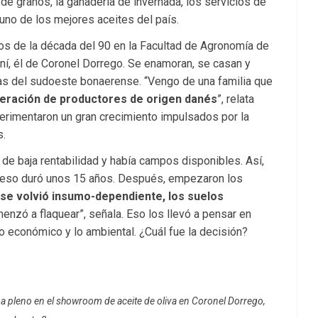
e granos, la ganadería de invernada, los servicios de
uno de los mejores aceites del país.
pios de la década del 90 en la Facultad de Agronomía de
iní, él de Coronel Dorrego. Se enamoran, se casan y
ras del sudoeste bonaerense. “Vengo de una familia que
eración de productores de origen danés
”, relata
erimentaron un gran crecimiento impulsados por la
s.
de baja rentabilidad y había campos disponibles. Así,
 y eso duró unos 15 años. Después, empezaron los
 se volvió insumo-dependiente, los suelos
menzó a flaquear”, señala. Eso los llevó a pensar en
 económico y lo ambiental. ¿Cuál fue la decisión?
o a pleno en el showroom de aceite de oliva en Coronel Dorrego,