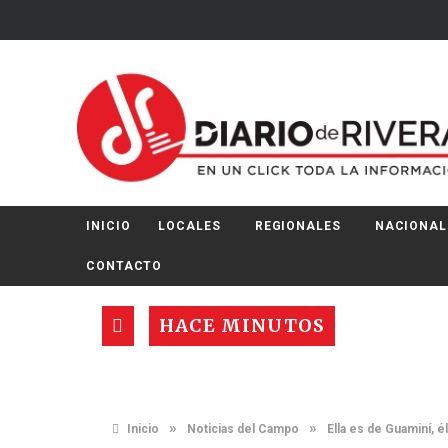
INICIO
LOCALES
REGIONALES
NACIONAL
CONTACTO
HACE MINUTOS
»
»
Inicio
Noticias del Campo
Ella es de Guaminí, 