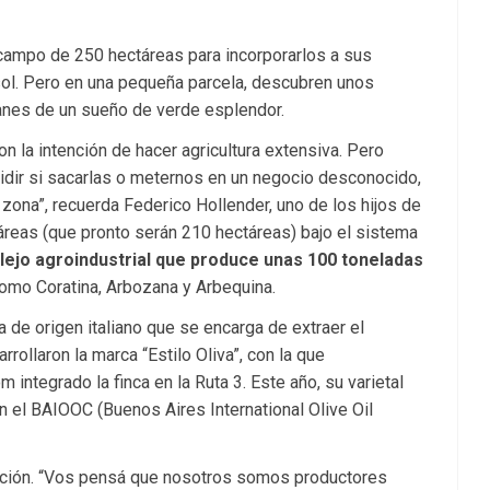
 campo de 250 hectáreas para incorporarlos a sus
asol. Pero en una pequeña parcela, descubren unos
anes de un sueño de verde esplendor.
 la intención de hacer agricultura extensiva. Pero
dir si sacarlas o meternos en un negocio desconocido,
zona”, recuerda Federico Hollender, uno de los hijos de
áreas (que pronto serán 210 hectáreas) bajo el sistema
ejo agroindustrial que produce unas 100 toneladas
omo Coratina, Arbozana y Arbequina.
de origen italiano que se encarga de extraer el
ollaron la marca “Estilo Oliva”, con la que
integrado la finca en la Ruta 3. Este año, su varietal
 el BAIOOC (Buenos Aires International Olive Oil
lación. “Vos pensá que nosotros somos productores