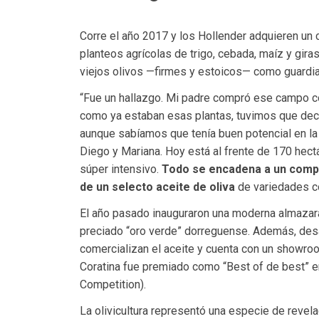
Corre el año 2017 y los Hollender adquieren un
planteos agrícolas de trigo, cebada, maíz y gir
viejos olivos —firmes y estoicos— como guardi
“Fue un hallazgo. Mi padre compró ese campo con
como ya estaban esas plantas, tuvimos que deci
aunque sabíamos que tenía buen potencial en la 
Diego y Mariana. Hoy está al frente de 170 hect
súper intensivo.
Todo se encadena a un compl
de un selecto aceite de oliva
de variedades c
El año pasado inauguraron una moderna almazara 
preciado “oro verde” dorreguense. Además, desarr
comercializan el aceite y cuenta con un showroom 
Coratina fue premiado como “Best of de best” en
Competition).
La olivicultura representó una especie de reve