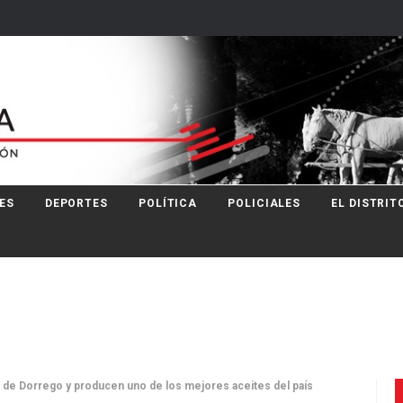
ES
DEPORTES
POLÍTICA
POLICIALES
EL DISTRIT
él de Dorrego y producen uno de los mejores aceites del país