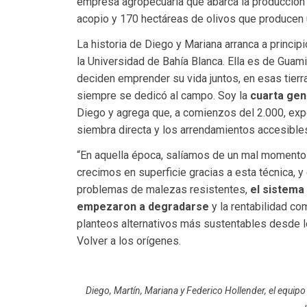
empresa agropecuaria que abarca la producción d
acopio y 170 hectáreas de olivos que producen 
La historia de Diego y Mariana arranca a princi
la Universidad de Bahía Blanca. Ella es de Guam
deciden emprender su vida juntos, en esas tier
siempre se dedicó al campo. Soy la
cuarta gen
Diego y agrega que, a comienzos del 2.000, exp
siembra directa y los arrendamientos accesible
“En aquella época, salíamos de un mal momento 
crecimos en superficie gracias a esta técnica,
problemas de malezas resistentes,
el sistema
empezaron a degradarse
y la rentabilidad co
planteos alternativos más sustentables desde lo
Volver a los orígenes.
Diego, Martín, Mariana y Federico Hollender, el equip