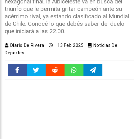
hexagonal final, la Albiceleste va en busca del
triunfo que le permita gritar campeón ante su
acérrimo rival, ya estando clasificado al Mundial
de Chile. Conocé lo que debés saber del duelo
que iniciará a las 22.00.
Diario De Rivera
13 Feb 2025
Noticias De
Deportes
Faceboo
Twitter
Reddit
WhatsAp
Telegra
k
pt
m