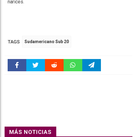
narices.
TAGS
Sudamericano Sub 20
Faceboo
Twitter
Reddit
WhatsAp
Telegra
k
pt
m
MÁS NOTICIAS