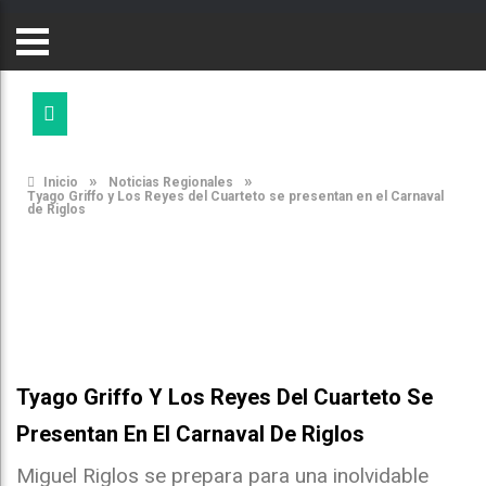
»
»
Inicio
Noticias Regionales
Tyago Griffo y Los Reyes del Cuarteto se presentan en el Carnaval
de Riglos
Tyago Griffo Y Los Reyes Del Cuarteto Se
Presentan En El Carnaval De Riglos
Miguel Riglos se prepara para una inolvidable