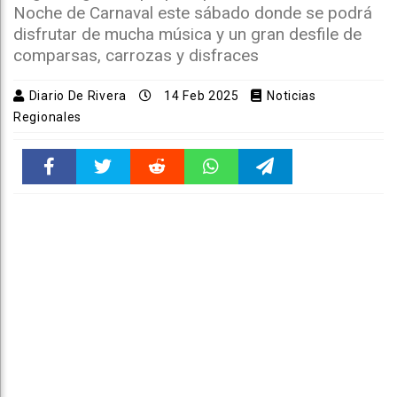
Noche de Carnaval este sábado donde se podrá
disfrutar de mucha música y un gran desfile de
comparsas, carrozas y disfraces
Diario De Rivera
14 Feb 2025
Noticias
Regionales
Faceboo
Twitter
Reddit
WhatsAp
Telegra
k
pt
m