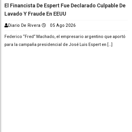
Federico “Fred” Machado, el empresario argentino que aportó
para la campaña presidencial de José Luis Espert en […]
Hito Médico En Argentina: Salvan A Un Bebé De 49
Días Implantandole Un Stent Que Se Disuelve En
Un Año