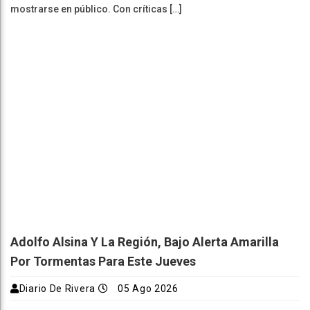
Adolfo Alsina Y La Región, Bajo Alerta Amarilla
Por Tormentas Para Este Jueves
Diario De Rivera
05 Ago 2026
El Servicio Meteorológico Nacional emitió una alerta amarilla
por tormentas para localidades de Adolfo Alsina […]