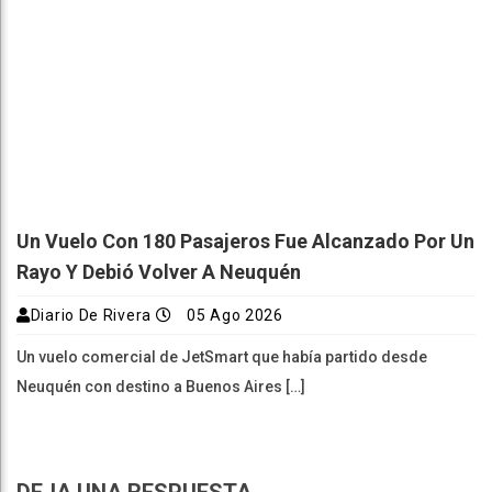
Un Vuelo Con 180 Pasajeros Fue Alcanzado Por Un
Rayo Y Debió Volver A Neuquén
Diario De Rivera
05 Ago 2026
Un vuelo comercial de JetSmart que había partido desde
Neuquén con destino a Buenos Aires […]
DEJA UNA RESPUESTA
Tu dirección de correo electrónico no será publicada.
Los
campos obligatorios están marcados con
*