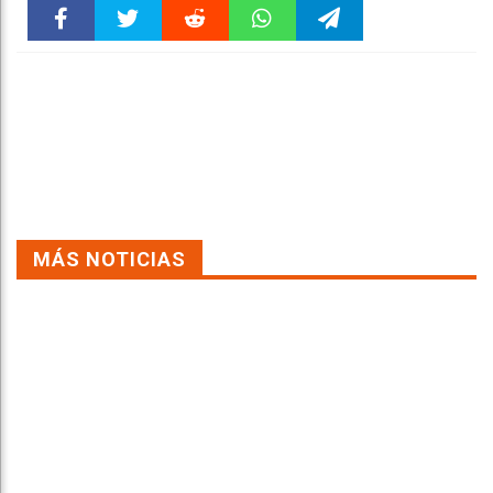
Faceboo
Twitter
Reddit
WhatsAp
Telegra
k
pt
m
MÁS NOTICIAS