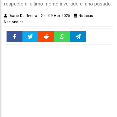
respecto al último monto invertido el año pasado.
Diario De Rivera
09 Abr 2025
Noticias
Nacionales
Faceboo
Twitter
Reddit
WhatsAp
Telegra
k
pt
m