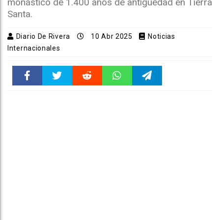
monástico de 1.400 años de antigüedad en Tierra
Santa.
Diario De Rivera
10 Abr 2025
Noticias
Internacionales
Faceboo
Twitter
Reddit
WhatsAp
Telegra
k
pt
m