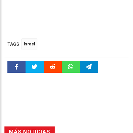
TAGS
Israel
Faceboo
Twitter
Reddit
WhatsAp
Telegra
k
pt
m
MÁS NOTICIAS