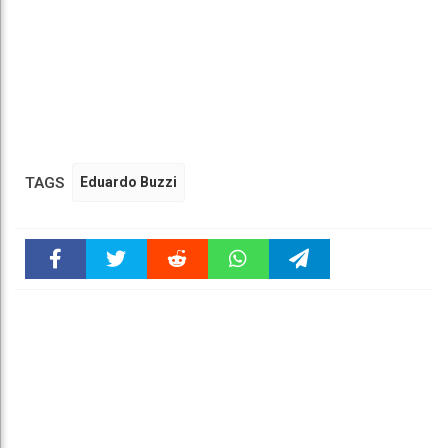
TAGS
Eduardo Buzzi
Faceboo
Twitter
Reddit
WhatsAp
Telegra
k
pt
m