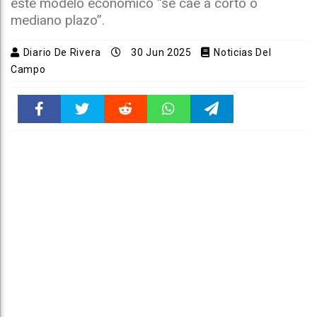
este modelo económico “se cae a corto o
mediano plazo”.
Diario De Rivera
30 Jun 2025
Noticias Del
Campo
Faceboo
Twitter
Reddit
WhatsAp
Telegra
k
pt
m