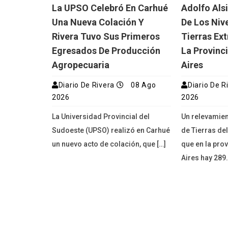
La UPSO Celebró En Carhué
Adolfo Als
Una Nueva Colación Y
De Los Niv
Rivera Tuvo Sus Primeros
Tierras Ex
Egresados De Producción
La Provinc
Agropecuaria
Aires
Diario De Rivera
08 Ago
Diario De R
2026
2026
La Universidad Provincial del
Un relevamien
Sudoeste (UPSO) realizó en Carhué
de Tierras de
un nuevo acto de colación, que […]
que en la pro
Aires hay 289