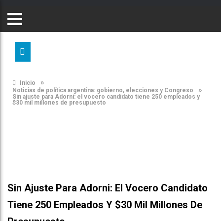
»
Inicio
»
Noticias de política argentina: gobierno, elecciones y Congreso
Sin ajuste para Adorni: el vocero candidato tiene 250 empleados y
$30 mil millones de presupuesto
Sin Ajuste Para Adorni: El Vocero Candidato
Tiene 250 Empleados Y $30 Mil Millones De