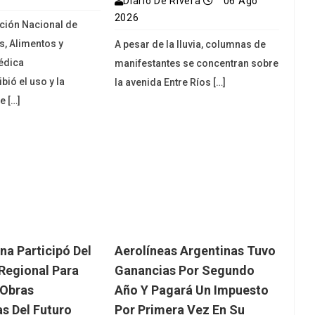
Diario De Rivera
06 Ago
2026
ción Nacional de
, Alimentos y
A pesar de la lluvia, columnas de
édica
manifestantes se concentran sobre
bió el uso y la
la avenida Entre Ríos […]
e […]
na Participó Del
Aerolíneas Argentinas Tuvo
Regional Para
Ganancias Por Segundo
 Obras
Año Y Pagará Un Impuesto
as Del Futuro
Por Primera Vez En Su