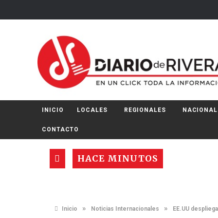
INICIO
LOCALES
REGIONALES
NACIONAL
CONTACTO
HACE MINUTOS
»
»
Inicio
Noticias Internacionales
EE.UU despliega