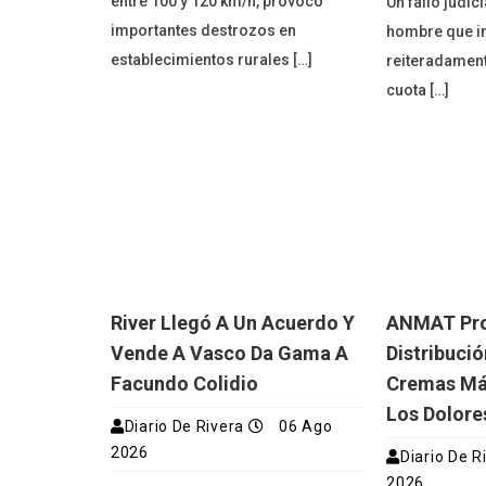
entre 100 y 120 km/h, provocó
Un fallo judic
importantes destrozos en
hombre que i
establecimientos rurales […]
reiteradament
cuota […]
River Llegó A Un Acuerdo Y
ANMAT Proh
Vende A Vasco Da Gama A
Distribuci
Facundo Colidio
Cremas Má
Los Dolore
Diario De Rivera
06 Ago
2026
Diario De R
2026