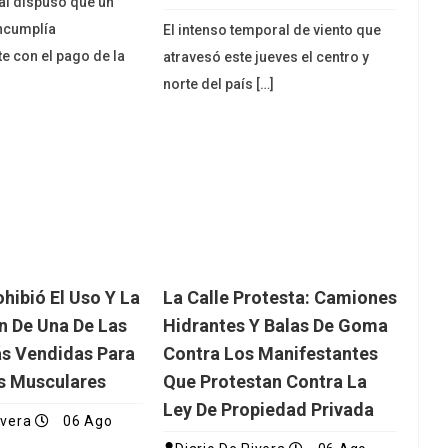
ial dispuso que un
ncumplía
El intenso temporal de viento que
e con el pago de la
atravesó este jueves el centro y
norte del país […]
ibió El Uso Y La
La Calle Protesta: Camiones
ón De Una De Las
Hidrantes Y Balas De Goma
s Vendidas Para
Contra Los Manifestantes
s Musculares
Que Protestan Contra La
Ley De Propiedad Privada
ivera
06 Ago