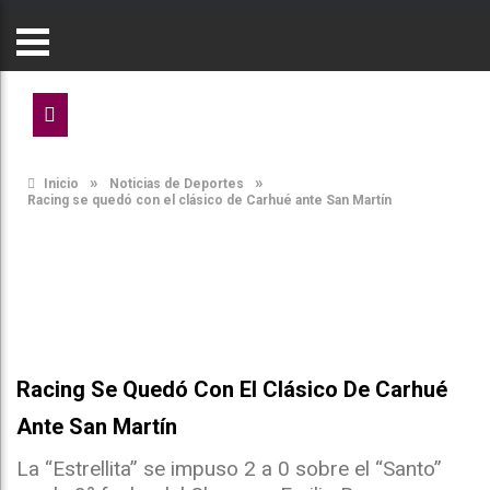
»
»
Inicio
Noticias de Deportes
Racing se quedó con el clásico de Carhué ante San Martín
Racing Se Quedó Con El Clásico De Carhué
Ante San Martín
La “Estrellita” se impuso 2 a 0 sobre el “Santo”