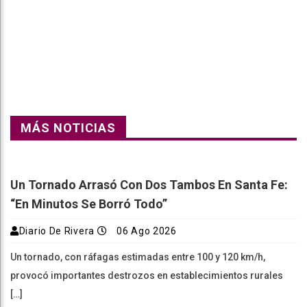
Faceboo
Twitter
Reddit
WhatsAp
Telegra
k
pt
m
MÁS NOTICIAS
Un Tornado Arrasó Con Dos Tambos En Santa Fe:
“En Minutos Se Borró Todo”
Diario De Rivera
06 Ago 2026
Un tornado, con ráfagas estimadas entre 100 y 120 km/h,
provocó importantes destrozos en establecimientos rurales
[…]