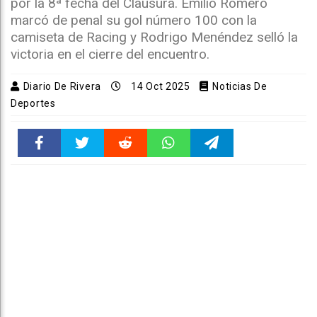
por la 8ª fecha del Clausura. Emilio Romero
marcó de penal su gol número 100 con la
camiseta de Racing y Rodrigo Menéndez selló la
victoria en el cierre del encuentro.
Diario De Rivera
14 Oct 2025
Noticias De
Deportes
Faceboo
Twitter
Reddit
WhatsAp
Telegra
k
pt
m