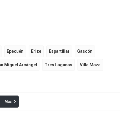
Epecuén
Erize
Espartillar
Gascón
an Miguel Arcángel
Tres Lagunas
Villa Maza
Más