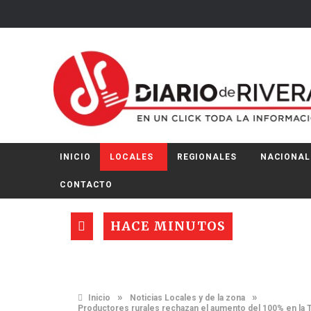
INICIO
LOCALES
REGIONALES
NACIONAL
CONTACTO
HACE MINUTOS
»
»
Inicio
Noticias Locales y de la zona
Productores rurales rechazan el aumento del 100% en la T