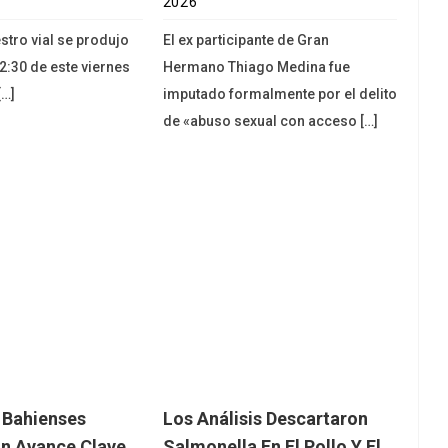
2026
stro vial se produjo
El ex participante de Gran
2:30 de este viernes
Hermano Thiago Medina fue
[…]
imputado formalmente por el delito
de «abuso sexual con acceso […]
s Bahienses
Los Análisis Descartaron
n Avance Clave
Salmonella En El Pollo Y El