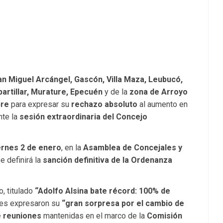
San Miguel Arcángel, Gascón, Villa Maza, Leubucó,
artillar, Murature, Epecuén
y de la
zona de Arroyo
bre
para expresar su
rechazo absoluto
al aumento en
nte la
sesión extraordinaria del Concejo
ernes 2 de enero
, en la
Asamblea de Concejales y
se definirá la
sanción definitiva de la Ordenanza
, titulado
“Adolfo Alsina bate récord: 100% de
ores expresaron su
“gran sorpresa por el cambio de
 reuniones
mantenidas en el marco de la
Comisión