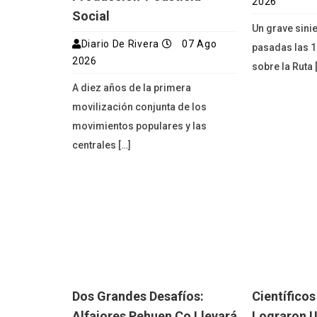
2026
Social
Un grave sinie
Diario De Rivera
07 Ago
pasadas las 1
2026
sobre la Ruta 
A diez años de la primera
movilización conjunta de los
movimientos populares y las
centrales […]
Dos Grandes Desafíos:
Científico
Alfajores Pehuen Co Llevará
Lograron U